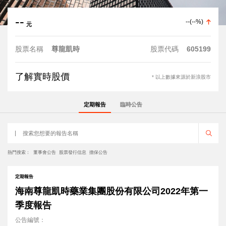
--
--
(
--%
)
元
股票名稱
尊龍凱時
股票代碼
605199
了解實時股價
* 以上數據來源於新浪股市
定期報告
臨時公告
熱門搜索：
董事會公告
股票發行信息
擔保公告
定期報告
海南尊龍凱時藥業集團股份有限公司2022年第一
季度報告
公告編號：