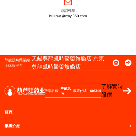
谘詢郵箱
huluwa@zmyj360.com
天貓尊龍凱時醫藥旗艦店 京東
尊龍凱時藥業線
上購買平台
尊龍凱時醫藥旗艦店
了解實時
尊龍凱
股票名稱
股票代碼
605199
時
股價
首頁
集團介紹