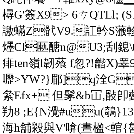
樳G'簽X9> 6ㄘQTLl; (
譤蟎Z骮V9.訌軡S
爅Cl匭醣n@U3;刮鎴\
痱 ten嶺l韌蕵 f忽?!龤X)
嚦>YW?}郿]q洤G
絫Efx+ 但髳&b冚,敯
劷8 ;E{N灚#uu(鵸}1
海h舖毇與V'啽(晝楹<輨{