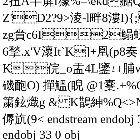
2扭A芉箳f獴%=\ekd赯Q墹>
Z'D2?9>淩-l畔8漊I)
zg賫c6I2鰨蚈
6揫.x'V瀤It`K]+凰(p8
K俒_o盂4L鐆ㄩ脯w
磯 靤O) 撣鰮(睨 @1櫜.+
簘鉉熾g & K鵲紳%Q<>N
傉斻(9< endstream endobj 3
endobj 33 0 obj