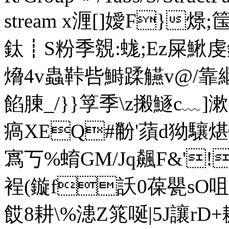
stream x湹[]嬡F}燝;筺}
鈦┋S粉季覫:蛖;Ez屎
熁4v蟲鞐呰鰣蹂觾v@/
餡腖_/}}筟季\z摋鱁c
瘑XEQ#黺'蕦d狕驤煁⑾
寪丂%蜟GM/Jq飆F&'!
裎(鏇f訞0葆甖sO咀
餀8耕\%漶Z筄唌|5J讓rD