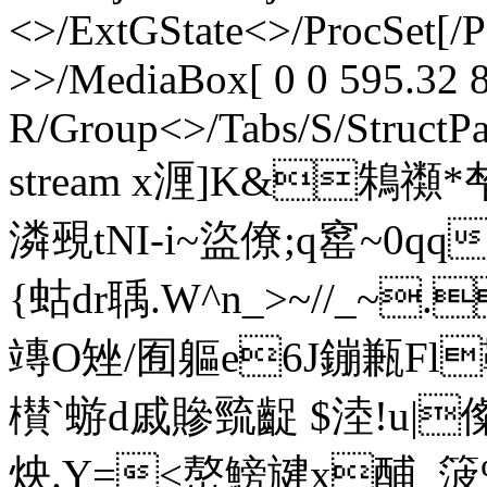
<>/ExtGState<>/ProcSet[/
>>/MediaBox[ 0 0 595.32 8
R/Group<>/Tabs/S/StructPa
stream x湹]K&鴸禷*
潾覡tNI-i~盜僚;q窰~0qq
{蛄dr聥.W^n_>~//_~
竱O矬/囿軀e6J鏰甉Fl
櫕`蝣d戚贂巰齪 $淕!u|儏3
炴.Y=<嶅鰟旔x酺_箥