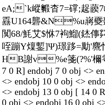
eA;`k嵷毈杳7=礃;趗藈
舙U164礱&N%u嶈夒鵽8
闃68/魹艾$恘7袧鰡(
咥蹦Y燣鏨]Ψ)璟跢=勱
HB謝v%e箋(?%'檷雩訙
7 0 R] endobj 7 0 obj <> en
<> endobj 10 0 obj <> endo
<> endobj 13 0 obj [ 14 0 
0 obj <> endobj 16 0 obj <