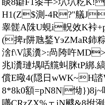
睒 8鐴F1桼半>坹坹籺K!
H1(Z$測-4R?"艤J
睾髊A陎U蜆i軦效K裃+p
(捭r阱虺鍫YэZMaR鈰
涻f\V謑瀵>:咼陓吘MD
兆l瀵璉堣咶艞虯脒tP綁.縞
償E曔4(隠日wWK~H
8*8k0額=pN8N|怮})8
囆CRzZX%ェiN颼&