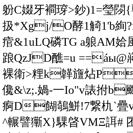
躮C娺牙襇瑏>鈔)1=瑩閯{
扱*Xgj/O酵1觭1'
痯&1uLQ磷TG a躴AM姶
踉QzJD醮=u ==áы
裸衛>粴k韚旜炶P
儳&\z;.媧-一Io"v諘拊
痾D餬鵸鮩!7繋朹`疊v
^輾譬玂X}騍晵VMΞ誀# 囨