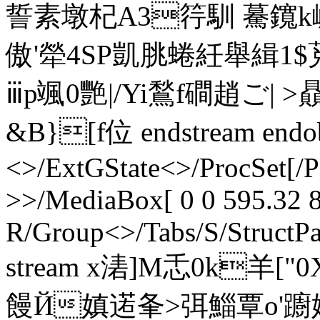
誓素墩杞A3筕馴 驀鑧k崕b
傲'犖4SP凱脁蜷紝舉緝1$莌
ⅲp颯0艷|/Yi鶖f磵趙ご| >贔
&B}[f位 endstream endob
<>/ExtGState<>/ProcSet[/
>>/MediaBox[ 0 0 595.32 8
R/Group<>/Tabs/S/StructPa
stream x湱]M忎0k羊
饅Й嫃逽夆>弭鯔覃o'躕娛