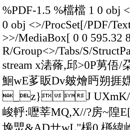
%PDF-1.5 %檔檔 1 0 obj <>>
0 obj <>/ProcSet[/PDF/Te
>>/MediaBox[ 0 0 595.32 8
R/Group<>/Tabs/S/StructPa
stream x湱蓨,邱>0P莮
鮰wE茤眅Dv皴燴眄朔捱
_z}J UXmK/O篾"
峻軤:嚦莘MQ,X//?房~
堍煛&ADサwL"楥0.槂緯