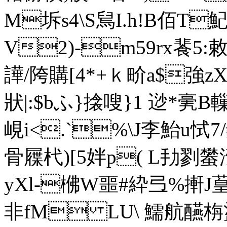
M坼s4\S舃I.h!B佰T
V2)-m59rx餥5
譁/陓購[4*+ｋ畍a$強zXD
狀|:$bふ}搇嗖}1 逤*
亴B轈 
峴i<.`%\J李鮐u恜
骨屧杙)[5姅p( L劧剹蠜濩
yXl-梻W噩# 紣弖%搟J
非fM LU\ 鱬航醼栴盪R苪