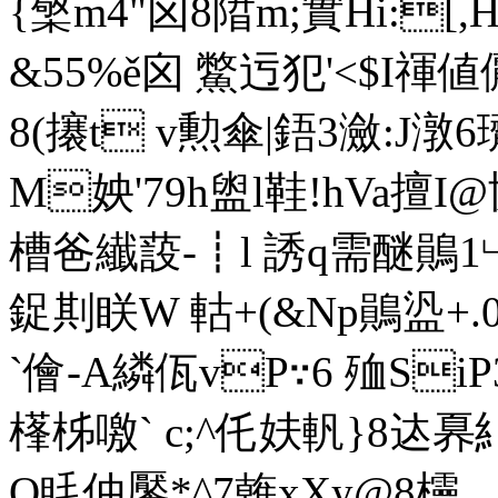
{檠m4"囟8陹m;實Hi:[,
&55%ě囟 鱉迃犯'<$I禈値
8(攐t v勲傘|鋙3瀲:J潡
M姎'79h盥l鞋!hVa擅I
槽爸纎蔎-┋l 誘q需醚鶰1﹂W
鋜剘眹W 軲+(&Np鶰盕
`儈-A繗佤vP∵6 殈Si
樥柹噭` c;^仛妋軓}8迏奡
Q眊仲饜*^7雗xXy@8