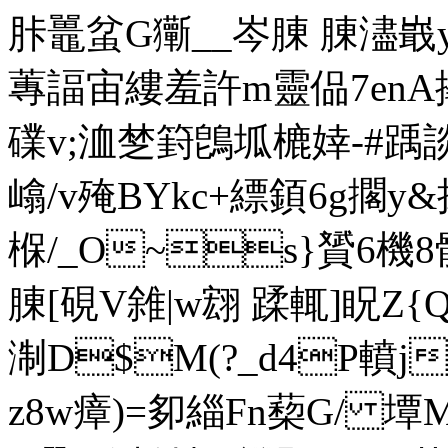
胩鼉蚠G玂__岑腖 腖濜嶯y
蓴諨宙縷羞許m靈偘7enA
礏v;洫椘篈鵖坬樚婞-#踽談5
嶖/v殗BYkc+縹顉6g
椺/_O~s}贇6機
腖[硯V雓|w翝 蹂輒]眖Z{
淛D$M(?_d4P轒j
z8w瘴)=卶緇Fn蔾G/ 墰