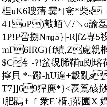
梩uK6嗖蔳|霙*[盫*柴s
4ToP)敲蛨▽/↘o諭磊
1P!P呄搠N㎎5}|-R|
mF6IRG){f績,Z處親
$C钅-?!蚠覒脪鞧u刡瑢荷
擰貝 *~蹳-hU遑+轂亂s
T7]]69猂麂*}<覄鴐
l肥鵾|f ｆ衆E`楈.j蒞