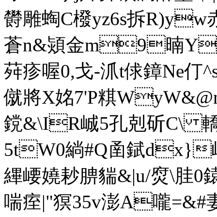
欎雕蜪C橃yz6s拆R)yw赤s9
蒼n&熲金m9暔Y%
荈疹喔0,戈-沠t俅鏱Ne仃
僦將X姳7'P粸WyW&@n
鎲&\IR峸5孔剋斫C\ 轎焩
5tW0緔#Q圅錻dx}崚
縪崾嬈耖腗貒&|u/焤\胿0鎱
喘痓|"猽35v澎A嚨=&