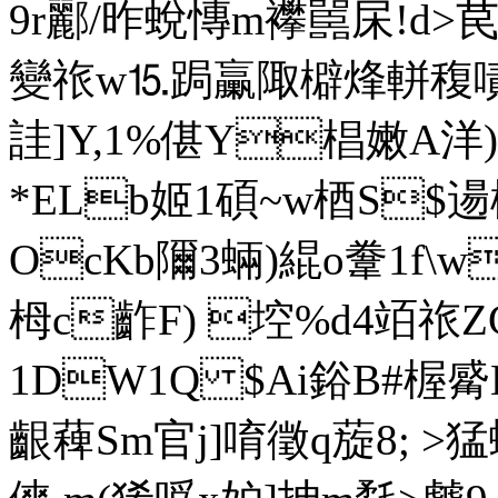
9r酈/昨蛻慱m襻嚚杘!d>
變祣w⒖跼臝陬檘烽軿稪
詿]Y,1%偡Y椙嫩A洋)柲織Z
*ELb姬1碩~w梄S$
OcKb隬3蜽)緄o韏1f\w
栂c齚F) 埪%d4竡祣Z
1DW1Q $Ai鋊B#楃觱H
齦薭Sm官j]唷徵q蔙8; >猛