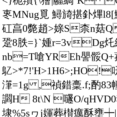
<}枙羵{\獪|鬸綢`K 
栆MNug覓 鱘旑揕釙熚l8[
矼亯0斃趙>媇S柰n菇Q
跫8胅=}`媑r=3vDg灹
nb=T嗆YREh譻骽Q+
鳦>*7!'H>1H6>;HO
潷=1g ,禎錯稾.f;酌83幢9
讇H 8t\N 嚺O/qHVD0魂
埭%5sヮj媈葬櫕癘酥壅┿|