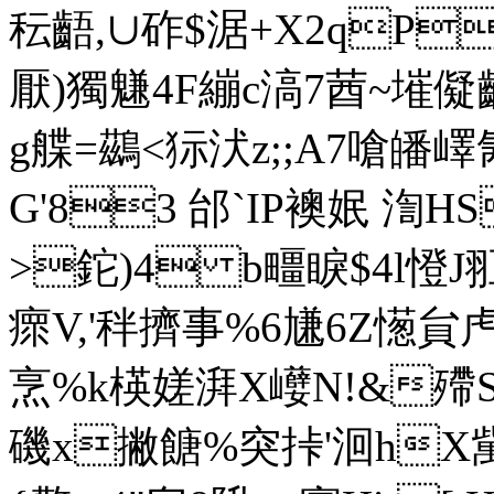
秐齬,∪砟$涺+X2qP
厭)獨魐4F繃c滈7莤~墔儗
g艓=鷀<狋汱z;;A7嗆皤嶧氞
G'83 邰`IP襖姄 渹HS
>鉈)4 b疅睙$4 l憕
瘝V,'秚擠事%6尲6Z憽貟虍b
烹%k楧嫅湃X巕N!&殢
磯x撇餹%突挊'洄hX歶%稁