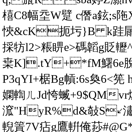
橲C8幅坖W躄 c僭a鉉;s
悏&cK扼圬}B k跬屚
採牥l2>粻睤e>碼韜g貶轣
枽K].tY+*fM鱰6e
P3qYI+椐Bg幊:6s奐6
嫻輷ㄦJd恗蝛+9 $QM
溛"HyR%d&敧S↙潚6$
輗篢7V痁g鷹輧俺莏#