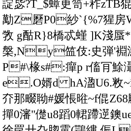
諚毖?T_$蟑更笥+秨 zTB
勱Z磿Ρ0紗`{%7猩房
敩 g酤R}8橋忒螼 ]K淺蜃*
槃,Ny笽伎:史弾'裫濰(
P#\椽s#:癉p r傗肎鮽
e.O婿d hA溋U6.敉~i
夰那畷聈#媛悵暀~f倱Z68
撣0瀋"儊u8
蹈0輑蹛遻鐭ue
徐罠廾叴脗靁(鶚縷 侲L