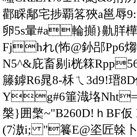
酄睬鄅宅捗覇笿狹a邕辱9:f6z 
卵5s暈#a輪攧}鼽羘樺W
Fjhれ(怖@釥郘Pp6煼
N5^&庇畜剔i桄箖Rpp5
籐鏬R6晁8-柇ㄟ3d9!瑨8
Yg#6箠渽垎Nht=
槃}囲檠 ~" B260D!ｈB
(7滶i; "籑E@垐匠榦 