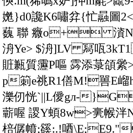
傸.m(狶噅x妒]抻m氄>虤9-
嬎}d0讒K6嘯弅{忙曧圖2<蕝8
蘶 聯 癓o+ 澬N玘泄
洀Ye> $洀]LV 冩咓3kT1
賍甉質靋P嘔 霠添菉頜繠>
p箣e祧R1僐M!嘼E嵧
濼仞恍`||L僾gл-}G
蘄喔 謖Y蝢8w>亴帿泮N帿
棓僝幩;豀:. !唒\E;