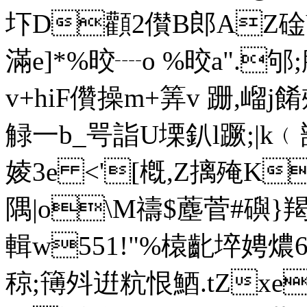
圷D顴2儧B郎AZ碒Y膚
滿e]*%晈 ┈o %晈a".
v+hiF儹操m+筭v 跚,嵧j餚
觮一b_咢詣U塛釟l蹶;|k﹙
婈3e <'[槪,Z摛殗K
隅|o\M禱$薼菅#礖
輯w551!"%榬齔埣娉燶6
稤;簙斘逬粇恨鯂.tZxe