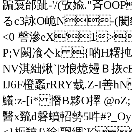
蹁袌邰跐- '/(攷婾."斉OOP
るc3詠O峗N-(閡
<0 謦滲eX'1>
P;V闕飡亽k {啲H糬
NV淇絀煍`|3悢燱攳Ｂ拻cE
IJ6F橙蟸rRRY臷.Z-I善
鱶:z-[i* 憯B夥O擇 @
醫x巰d磐蟦軺勢5吽#?_Oy