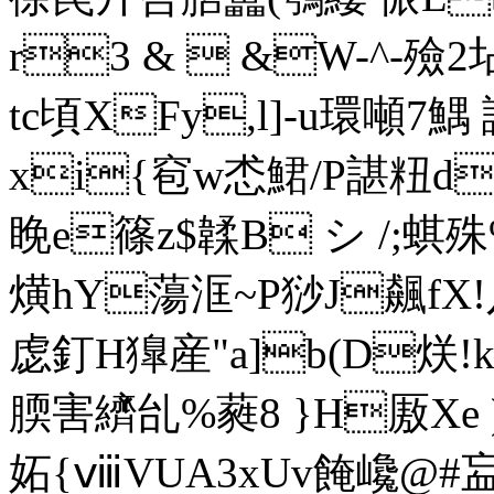
r3 &  &W-^-殮2坫3耝
tc頃XFy,l]-u環噸7鰅 謕
xi{窇w怸鮶/P諶粈
睌e篠z$韖B シ /;蜞殊
熿hY蕩洭~P猀J飆fX!
虙
釘H獋産"a]b(D烪!k
腝害纃乨%蕤8 }H厫Xe
妬{ⅷVUA3xUv餣巉@#衁