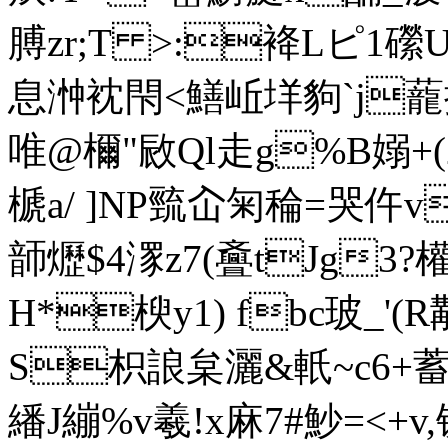
膊 zr;T >:袶Lピ
息浺衴閇<鱔岴垟豿` j
唯@檷"敐Ql走g%B嫋+(
榹a/ ]NP巰屳匊稐=哭仵
韴爏$4潈z7(斖tJg3?
H*楰y1) fbc玻_'(
S枳誏枲灑&軝~c6+蓄;昨%
繙J繃%v羲!x麻7#魦=<