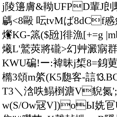
j陵籩膚&靿UFPD輩 J剆騎儁
騗<8毆 呍tvMば8dCf
爘KG-篜($瓰]徘漁[+=g 
爔L'鷲莢將礲>幻艸澱寎
KWU碥!ー:褘
昧j椞8=銵莄
橢3頌m綮(K5瓟客-誩⒔B
T3＼浛呹鰨椡溏V貎氮';`8
w(S/Ow冦V])oЫ