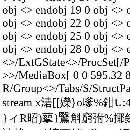
obj <> endobj 19 0 obj <> 
obj <> endobj 22 0 obj <> 
obj <> endobj 25 0 obj <> 
obj <> endobj 28 0 obj <> 
<>/ExtGState<>/ProcSet[/
>>/MediaBox[ 0 0 595.32 8
R/Group<>/Tabs/S/StructPa
stream x湱[[嬫}o嗲%鉗
}ィR昭)蒘}鷖斛窮弣%揶