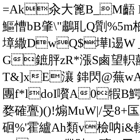
=Ak汆大篦B_M齬 L
鰸慒bB肇\"鷫耴Q劕%5m
墇繖DwQ$墷l逷W _
G鏣胓zR*漲S鹵望
T&]xE瀼 鋛閃@蕪w
團f*ldoI嚽 A0犌B
婺確亹)()!煽MuW|/旻8
硘%'霍纑Ah類v檢呐i