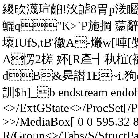
繌欥瀎瑄齨!汷謔8胃p湵矚~
鱺q"K>`P施掆 蘯
壞IUf$,tB'徽A-爜w[唓
A愣2槎 妚[ R產╉秇椬
dB&曻譛1E~i.狗c
訓$h]_b endstream endobj
<>/ExtGState<>/ProcSet[/
>>/MediaBox[ 0 0 595.32 8
R/Group<>/Tabs/S/StructPa