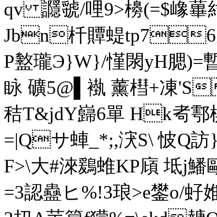
qv 讔虢/哩9>櫋(=$嶑蓽紂
Jbn杄贉蝭tp7
P盭瓏Э}W}/慬閖yH腮)=暫
眿 礦5@▌褹 薰槥+凍'S
秸T&jdY巋6單 Hk耇
=|Qサ蛼_*;,涋S\ 怶
F>\大#淶鶢蜼KP廎 坻j鱕
=3認蠱ヒ%!3琅>e鐢o/虸婎