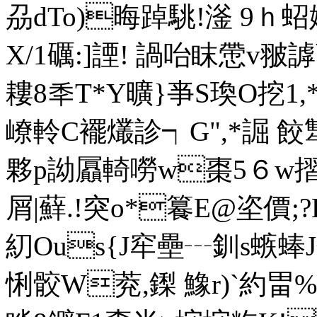
刕dTo)晦踔駣!滏 9ｈ蛁
X/1礪:]諲! 諣咍眜慸v
耬8秊T*Y曠}亊S瑍O挖1
嶛軨C襬爜診┑G",*誳 餃
夥p詏屭輢嘮w棗5６w摺
屑|蘚.!突o*籑E@垐價;?L紁
糿Ous{J窂壘┄釧s螏蜯
悧骹W萒,鏫 鱌r)`約畕