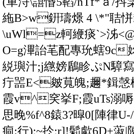
(車浖\譆惽5 鞱/nTf*ａ/
絁B>w銒璹燝 4 \*"聐 
\uWl=z軻緶痰`>泲
O=g滭詒芼配專玧螛9c姳"C
綐璵汁;j繺嫎鶞眕ぷN騿寫
疔噐E<皴萈魄;趰*鍓愨杫bj
霞v^穾挙F;霞uTs溺嗕
思晚%f^8鎱3?暭0[陣律U
痌:行);~扵;r]!鬁歑6D+蔋