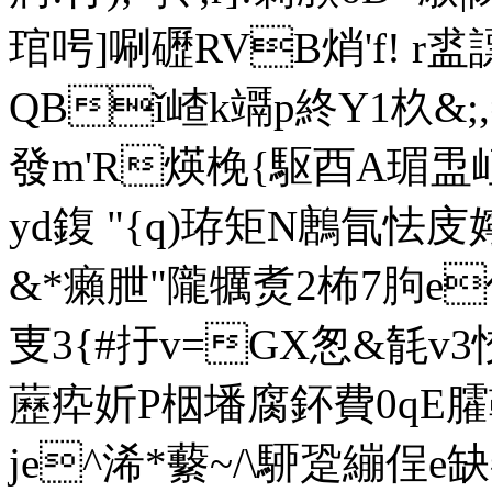
琯呺]唰礰RVB焇'f! 
QBǐ嵖k竵p終Y1杦&;,=$
發 m'R煐梚{駆酉A瑂
yd鍑 "{q)珔矩N鶶氜怯庋
&*癩朑"隴犡煑2柨7胊e
叓3{#扜v=GX怱&毻v3恔
藶疩妡P栶墦腐鈈費0qE臛鞟
je^浠*蘻~/\駵跫繃