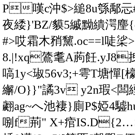
P嘆c沖$>縋8u綔鄅忈#
夜緌}'BZ/貘5縬黝繢湂麈
#>哎霜木矟黧.oc==l唗桬
8.|!xq鷟耄A葋飪.yJ8
嗃1y<琡56v3;+雩T塘憚
繲/O}}"譎3v y2n瑕<
翽ag~へ池褄}廁P$婭4
哵f荊" X+痯IS.D{2…２