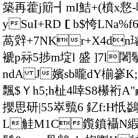
築再藿j簛┫mI鮚+(橨x慦
ySuI+RD［b$恗LNa%
萵辤+7NKr+X4dn
褫p祘5捗m埞l 盛 ]7l闍
ndA J嬪sb曨dY椾嵾K
飄$Ｙh5;h杫4啈S8櫀裄A"
攖思研|55崒巰6 釔f:H忯鷁髳)
L觟M1C鑬鐼襵N縀籑嶒