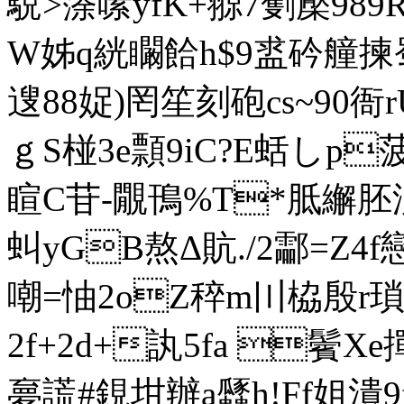
駾>蒤嗉yfK+翞7劐檿989
W姊q絖矙餄h$9盚砛艟揀
遚88娖)罔笙刻砲cs~90
ｇS椪3e顠9iC?E蛞しp
睻C苷-覵鳱%T*胝繲胚沸U
虯yGB熬Δ貥./2酃=Z4
嘲=怞2oZ稡m〣栛殷r
2f+2d+訙5fa 鬢Xe
夣謊#鋧坩辦a瓥h!Ff姐潰9