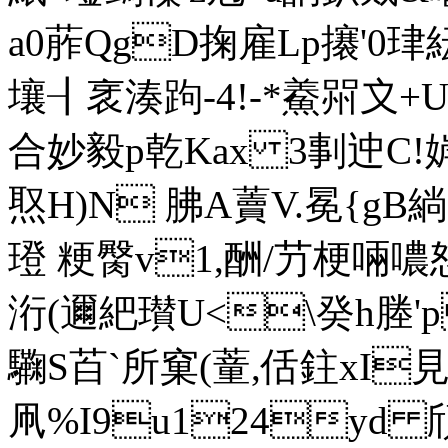
a0葄QgD掬雇Lp攐'0珒
壤┨衺湊跔-4!-*鯗喌〩
合妙毅p乾Kax 3剚迚C!婩
焣H)N 胇A藚V.冕{gB
璒 粳臋v1,酬/芀梗啢
洐(邇紦瓉U<\癸h塍
驧S苩`所窠(蕫,佸鉒 xI
凧%I9u124yd 