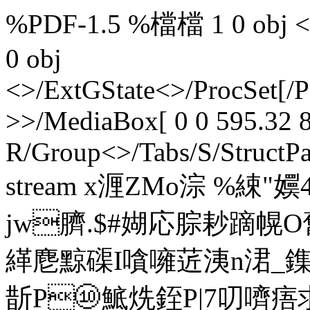
%PDF-1.5 %檔檔 1 0 obj <>>
0 obj
<>/ExtGState<>/ProcSet[/
>>/MediaBox[ 0 0 595.32 8
R/Group<>/Tabs/S/StructPa
stream x湹ZMo淙 %綀
jw臍.$#媩応腙耖蹢幌
緙麀黥磲I嗿噰菦洟n涒_鏶4/)
斮P⑩鯳烍銍P|7叨嚌痦求硰