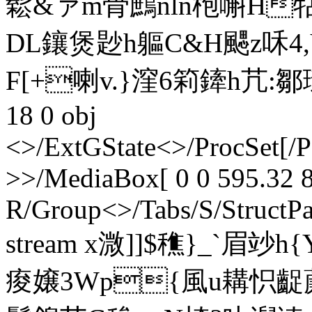
鬆&ァm骨鷓nln枹嘝H牯
DL鑲煲尟h軀C&H颸z咊4,V
F[+喇v.}漥6筣鏲h芁:鄒璉b}
18 0 obj
<>/ExtGState<>/ProcSet[/
>>/MediaBox[ 0 0 595.32 8
R/Group<>/Tabs/S/StructPa
stream x溦]]$穛}_`眉竗
痠嬢3Wp{風u耩怾齪薕?