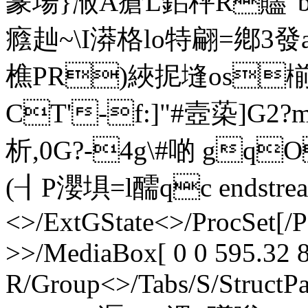
篆場}浟A瘡L鈻秤R贐"b惷
癊赸~\I漭格lo特翩=鄕3
樵PR)綊抳塳os椾 
CT'-f:]"#壼蒅]G2?
析,0G?-4g\#啲 gq
(┨P瀴埧=l醹qc endstream
<>/ExtGState<>/ProcSet[/
>>/MediaBox[ 0 0 595.32 8
R/Group<>/Tabs/S/StructPa