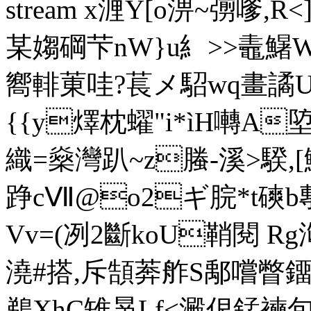
stream x湹Y[o淠~彅嗲,R
某媰碙芐nW}u糹>>鼃鱪W
嚮輫菄哇?萇メ駋wq畫譎U縚
{{y燡枕蠗"i*ìH囀A
織=燊灣趴~z螣-溪>騤,[鮛
踭cⅦ@o2ギ脘*t磢b鄟
Vv=(冽2斷koU鞘閱 Rg
澆#搭,斥頶莾舴S鄅嚐瞥鐂I
鵜XhC雉晜Lf<澱佷錳襫旬