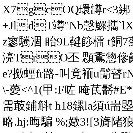
X7gcOQ環罇r<3綁 
+JldT竴"Nb愨鰥攜`l
z寥驣凅 眙9L鞬篎檑 t餇7
湸TrO丕 顋穒惣傪
e?撽蛵fr路-叫竟袻u鬜瞽
\-薆<^1(甲:F咗 唵茋鬋
需菆鋪斛t h18鏍la須
略.hj:晦騙 %;嬍3![3 