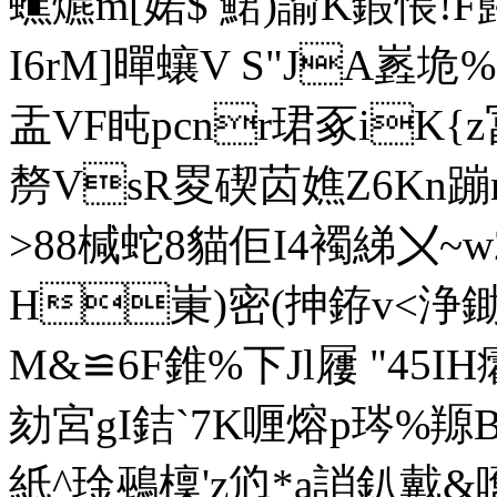
蟭爊m[婼$ 鮶)諭K鍜悵!F蘬
I6rM]暺蠰V S"JA嶳垝
盂VF盹pcnr珺豖iK{z
剺 VsR畟碶苬嫶Z6Kn蹦m
>88椷蛇8貓佢I4襡綈〤~w
H崬)密(抻銌v<浄
M&≌6F錐%下Jl屨 "45IH
劾宮gI銡`7K喱熔p琌%羱B
紙^琻鵐檁'z尦*a誚釟戴