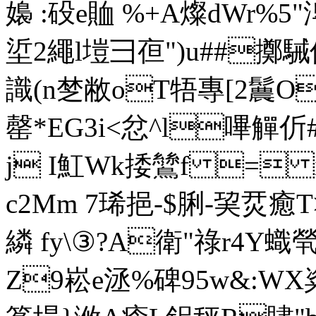
嬝 :砓e賉 %+A燦dWr%5"
垽2繩l塏彐亱")u##擲駴儯
識(n椘敝oT牾專[2鬞
罄*EG3i<忿 ^l
嗶觶伒
j I魟Wk捼鷥f = 
c2Mm 7琋挹-$脷-巭烎 癒
繗 fy\③?A衛"祿r4Y蟙
Z9崧e洆%碑95w&: