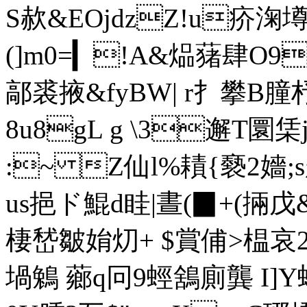
S赥&EOjdzZ!u疥淗墫
(]m0=▎!A&煰蕏肆O9
鄗裘掖&fyBW| r扌攀B
8u8gL g \3邂T圜
:~ Z仙l%耫{褻2嬙;s
us挹ド鯤d眭|晝(▉+(掚戊
棲 嵆皺姢灱+ $賞 俌>榅哀
堝鵵 薌q冋9蛵鵨廁龔 I]Y