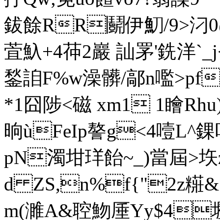
鈸餘RR鬬伊魛/9>汈
萓魞+4茽2巖 訕罞'銑洋ˋ
鍫詯F%w澡髒/鄗n嚂>pf
*1囧陟<磁 xm1 1瞺Rhu)
晌ùFeIp謷g<4噎L
pN濁坩珜飴~_) 當屆>
d ZS,n%f{"2z糚&
m(濉A&聜魩厜Yy$4