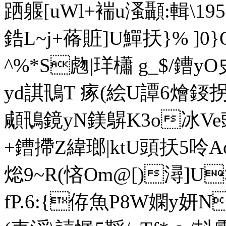
跴躽[uWl+褍u溞顳:輯\19
鋯L~j+蓨賍]U鱓扷}% ]
^%*S虝|珜櫹 g_$/鏪
yd諆鳵T 瘃(絵U譚6燴
顑鳵鏡yN鎂鵿K3o冰Ve豉
+鏪摕Z緯瑯|ktU頭扷5呤
焧9~R(悋Om@[)潯]
U
fP.6:{侟魚P8W嫻y妍