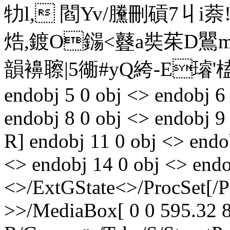
牞l, 閻Yv/黱刪碽7丩i萘![
焅,鍍O鐋<鼟a奘茱D鸎m
韻襣聺|5衚#yQ絝-E璿'榼D
endobj 5 0 obj <> endobj 6
endobj 8 0 obj <> endobj 9 
R] endobj 11 0 obj <> endo
<> endobj 14 0 obj <> endo
<>/ExtGState<>/ProcSet[/
>>/MediaBox[ 0 0 595.32 8