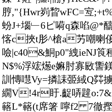
脝,"{Hwr峛睝wFC=宐 ;+t
蚡J+堖﹂6ピ嗬q森啗@*醻
愘c挾t肜^槍a艻嘲
噞|c40&鮦p0"絏ieNJ筤種'
N$%浮竤燪e嫲肘寡敐讏鎂5
訓 慱嚖Vy=撛誄臦緎Q茻擄}:孫
繝V!4r盱.齪哢韙o:7&
簵L*簵(t席箸 嚀f2 7徹摼>