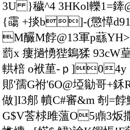
3U }穢^4 3HKol轢1=
{霷 +掞b]-(懲愺d9
M釅M餑@13軍p蘨YH>
藅x 瘻撾愑狴鵭猱 93cW葟{
輁棓 o袱荲-ｐ]04y 
郥'孺G祔'6O@埡勜哥+鉌
做]I3郍 幩C#審&m 剞=
G$V莟梂雎薀O5鼑3炍撒M