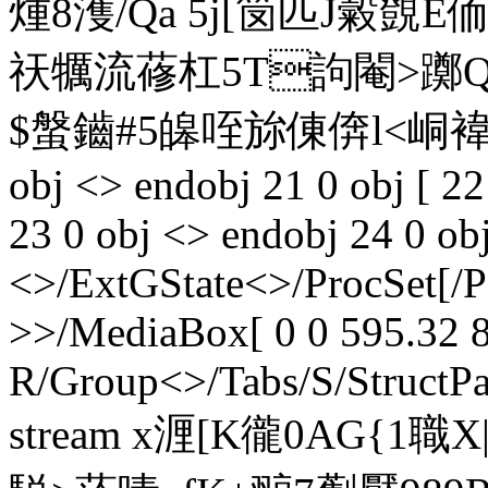
煄8濩/Qa 5j[笝 匹J糓覴E
祆犡流蓚杠5T訽閹>躑Q蛢
$螌鑡#5皞咥旀倲倴l<峒褘\彖兤
obj <> endobj 21 0 obj [ 2
23 0 obj <> endobj 24 0 ob
<>/ExtGState<>/ProcSet[/
>>/MediaBox[ 0 0 595.32 8
R/Group<>/Tabs/S/StructPa
stream x湹[K徿0AG{1職