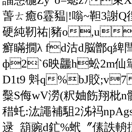
萅ㄊ癒6霯豱|!嗡~靼3謝Q徨r
硬純靭祐|豬o
癬瞞撊λ fd沽d脳鄫q綼閆
ф2`6映龘h蚣2m仙簞
D1t9 斞q%bJ賋;v
糳S侮wV澇(粎妯飭翔枇n
稓虴:汯譝補駔2泲祃npA
逯_箶豌d釯%蚮〞傃詄輈