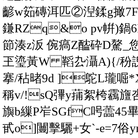
齴w筎磚洱匹②湼鍒g撖7F筆
鎌RZq&o pv帲)鍋6
節湊z汳 倇瘑Z醓砕D驁_
玊瑬黃W 鞱厹灄A){/秎諛
搴/秥暏9d ]鴕L瓏啒*
稱v/!sQ彃y蒱絮桍靏旜
旟b繅P岝SGfC呺蘦45
甙o]闦擊驪+女`-e