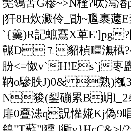
髧鴒苦G穇~>N楏?呔澙湷
|犴8H炊澱伶_勖~尶
`{羹)R記蟅鶱X萆E']pg
囅D⒎貂楨疅潕欍?
朌<=怓v`H!Es`j栆
靹o驂胅J)0& 熟)摦
N狻(銐磞累B岄l_2馨
扉0斖漶q詋懽婲Kj偽9唱3
鎳"T蘣"|獯.|衕y}HcC