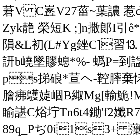
莙V C嶳V27葘~葉譨 
Zyk靘 榮短K ;]n撒郞I引ê
隕&L初(L#Yg銼 C]習
訮b嶢墜賿螅*%- 蟡P=到諡
ps挮硠*荁ヘ-鞚膟棄恅
膾疿鸌媫崓B緅Mg[輸鮠!
睮諶C焀坾Tn6t4鋤'f2孅
89q_Pぢ0i1s3+ 薻