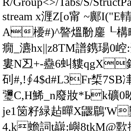
R/Group<>/Tabs/S/StructPa
stream x湹Z[o甯 ~鄺I(
A櫌#)^譥熅黺鏖┖構
癇_瀌hx||z8TM譜
鎸瑒0崆
婁N丒+-蠱6虯貗qgX鈣+
矵#,!∮4$d#L3Fr椞7SΒ
瓕C,H鯑_n廢妝*Ьk礦0昖捁D
je1笝籽緑趈暺X鼴鶥'W
4,k蟾詞t巐:嶼8tkM@