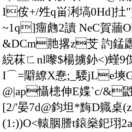
I侒+/夝q畄浰塙0Hd]扗")
~1q]癅虝 2讀 NeC賀蘠O
&DCm肔撂z芠 訋錳蠯 
綂菻ㄈnl嚟$楊擄釥<)螼9
I⌒=隦繚X惷 ;_騕jLe塽G
@|ap懾槵伸E媟`c/&
[2/'晏7d@鈞坦*黣D軄桌(z+
(1:))O<轅胭謄t鎄燊釲