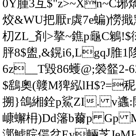
0Y腫3互$"z>~Xn~C
烄&WU把厭r虡7e蝙)憦擑窯毋+
朷ZL_剤>摮~鐎p龜C鵴!
胓8$盥,&鎤i6,LgqJ脽1
6z__T毀86蠖@; 褮韰2-
$鷂 奧(竷Μ猈紭lH$?=
搠}鴿緗銓p鯊ZI. v蠭
嵻蠏枏)Dd籓b薾p Gp M茉
漷鰬晥偔坌Ey輛芝JeMH