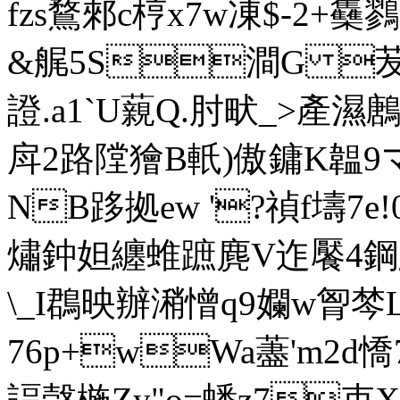
fzs鶩郲c梈x7w凍$-2+雧鷚簎
&艉5S澗G 苃a
證.a1`U藽Q.肘畎_>產濕
戽2路隚獪B軝 )傲鏞K韞9
NB跢拠ew '?禎f壔7e!0
熽鈡妲纏蜼蹠麂V迮饜4鋼
\_I鵘映辦潲憎q9孄w胷棽
76p+wWa藎'm2d
諨愨椸Zy"o=蟋z7束X