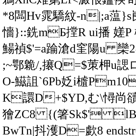
*8闆Hv雿驕紋-n|;a蕰
懎}::銑mБ摚R ui播 嫅P
鰑禎$'=a踚滄d窐陽u 欒2
;~鄂臲/,攐Q=$茦 柙
O-鰦詛`6Pb姂i樝 Pm
K譞D+$YD,む\憳尚
獪ZC8 {(箸Sk$' lB
BwTn|抖濩D=歔8 endstrea