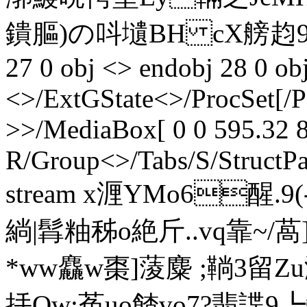
鐀膒)の呌壝BH сX艕赹9[ 萑;3
27 0 obj <> endobj 28 0 ob
<>/ExtGState<>/ProcSet[/
>>/MediaBox[ 0 0 595.32 8
R/Group<>/Tabs/S/StructPa
stream x湹YMo6醒. 9
緔|髥粙秭o絶斤..vq靠~
*ww麤w棗]蔆麋 ;鞝3留Z
抙Qw;莬uo餷vo7?翡諜9