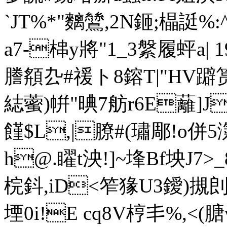
`JT%*"麶鷥,2N鉔;橸誔%
a7-梙y將"1_3縏履蚲a
謄頯厹#禐ト8鎔T|"HV
綕藌)帲"晪7舫r6E
蘺]J
饉$L,|膫# (璛郮!o併5
h@.矅t泱!]~埄Bf坱J7>
梡鈄,iD<笮猭U3鑀)摫剆$c6雒
堙0i!E cq8V梈丯%,<(