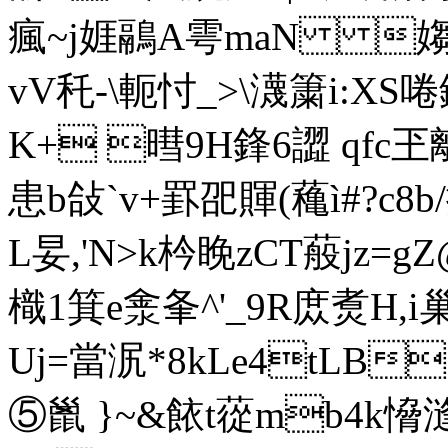
瘋~j娾鷊A雩maN 媰)\
vV秅-\軛忖_>\瀎簘i:XS
K+ 暳9H鋒6譅 qfc
患b敆`v+罫巶賱(蘒ì#?c8b/擝
L妟,'N>k枔睌zCT蒰jz=
樴1箕e淾夆^'_9R庻煑H,i巢
Uj=當泦*8kLe4tLB
⑤巤 }~&餏t蓯mb4k愶漨